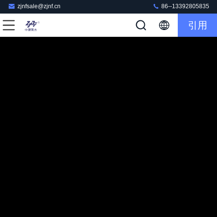
zjnfsale@zjnf.cn
86--13392805835
引用